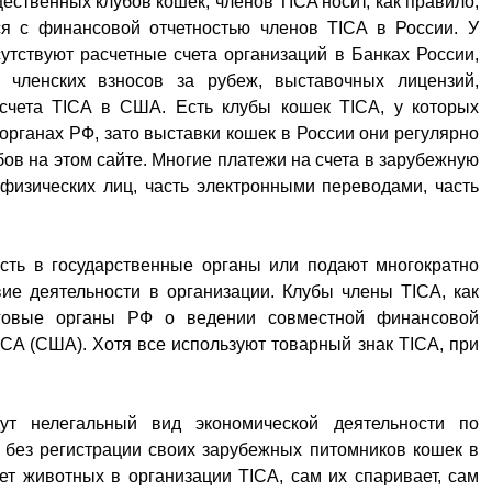
ственных клубов кошек, членов TICA носит, как правило,
ся с финансовой отчетностью членов TICA в России. У
утствуют расчетные счета организаций в Банках России,
 членских взносов за рубеж, выставочных лицензий,
счета TICA в США. Есть клубы кошек TICA, у которых
 органах РФ, зато выставки кошек в России они регулярно
бов на этом сайте. Многие платежи на счета в зарубежную
физических лиц, часть электронными переводами, часть
сть в государственные органы или подают многократно
вие деятельности в организации. Клубы члены TICA, как
говые органы РФ о ведении совместной финансовой
ICA (США). Хотя все используют товарный знак TICA, при
т нелегальный вид экономической деятельности по
 без регистрации своих зарубежных питомников кошек в
т животных в организации TICA, сам их спаривает, сам