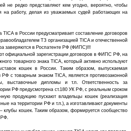
й не редко представляют кем угодно, вероятно, чтобы
 на работу, делая из уважаемых судей работающих на
а TICA в России предусматривает составление договоров
правообладателем ТЗ организацией TICA и отечественной
а заверяются в Роспатенте РФ (ФИПС)!!!
еют официальной зарегистрации договоров в ФИПС РФ, на
жного товарного знака TICA, который активно используют
ыставок кошек в России. Таким образом, выпускаемая
 РФ с товарным знаком TICA, является противозаконной
ы, выставочные дипломы и т.п. Ответственность за
тории РФ предусмотрена ст.180 УК РФ, с реальным сроком
нную продукцию пускают владельцы кошек (реализация
ные на территории РФ и т.п.), а изготавливают документы
– клубы кошек. Таким образом, формируется сообщество
 РФ.