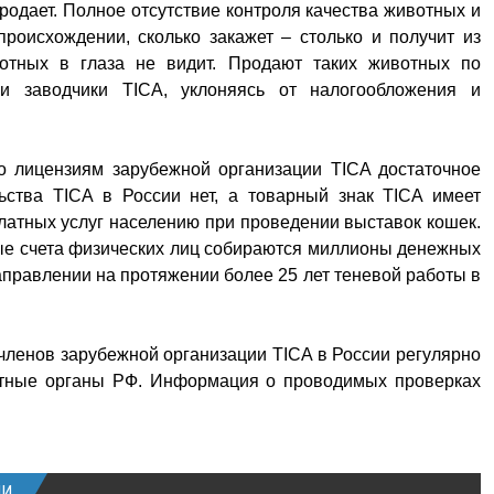
продает. Полное отсутствие контроля качества животных и
роисхождении, сколько закажет – столько и получит из
вотных в глаза не видит. Продают таких животных по
и заводчики TICA, уклоняясь от налогообложения и
о лицензиям зарубежной организации TICA достаточное
ьства TICA в России нет, а товарный знак TICA имеет
латных услуг населению при проведении выставок кошек.
ые счета физических лиц собираются миллионы денежных
аправлении на протяжении более 25 лет теневой работы в
членов зарубежной организации TICA в России регулярно
нтные органы РФ. Информация о проводимых проверках
ИИ