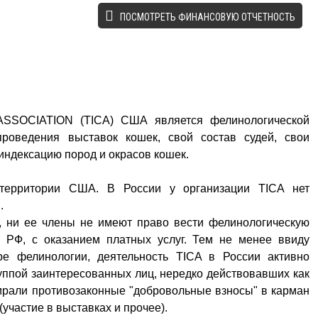
ПОСМОТРЕТЬ ФИНАНСОВУЮ ОТЧЕТНОСТЬ
SSOCIATION (TICA) США является фелинологической
проведения выставок кошек, свой состав судей, свои
индексацию пород и окрасов кошек.
 территории США. В России у организации TICA нет
.
, ни ее члены не имеют право вести фелинологическую
и РФ, с оказанием платных услуг. Тем не менее ввиду
ре фелинологии, деятельность TICA в России активно
уппой заинтересованных лиц, нередко действовавших как
ирали противозаконные "добровольные взносы" в карман
(участие в выставках и прочее).