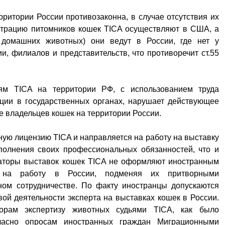
рритории России противозаконна, в случае отсутствия их
страцию питомников кошек TICA осуществляют в США, а
е домашних животных) они ведут в России, где нет у
и, филиалов и представительств, что противоречит ст.55
ям TICA на территории РФ, с использованием труда
ации в государственных органах, нарушает действующее
е владельцев кошек на территории России.
ую лицензию TICA и направляется на работу на выставку
полнения своих профессиональных обязанностей, что и
заторы выставок кошек TICA не оформляют иностранным
ы на работу в России, подменяя их притворными
ном сотрудничестве. По факту иностранцы допускаются
ой деятельности эксперта на выставках кошек в России.
орам экспертизу животных судьями TICA, как было
ласно опросам иностранных граждан Миграционными