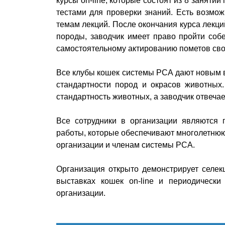
курсы on-line, которые состоят из 8 занятий
тестами для проверки знаний. Есть возмо
темам лекций. После окончания курса лекци
породы, заводчик имеет право пройти собе
самостоятельному актированию пометов сво
Все клубы кошек системы РСА дают новым 
стандартности пород и окрасов животных.
стандартность животных, а заводчик отвечае
Все сотрудники в организации являются
работы, которые обеспечивают многолетнюю
организации и членам системы РСА.
Организация открыто демонстрирует селек
выставках кошек on-line и периодическ
организации.