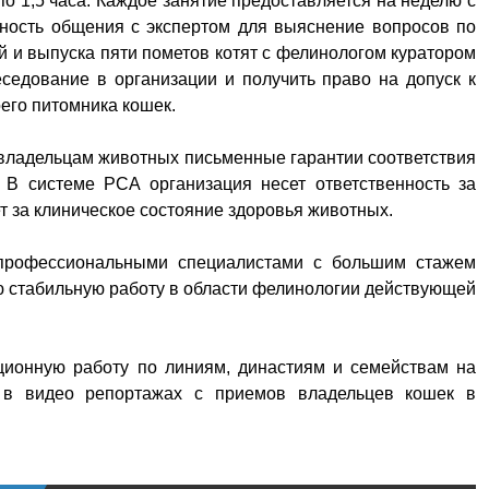
 по 1,5 часа. Каждое занятие предоставляется на неделю с
жность общения с экспертом для выяснение вопросов по
й и выпуска пяти пометов котят с фелинологом куратором
седование в организации и получить право на допуск к
его питомника кошек.
владельцам животных письменные гарантии соответствия
 В системе РСА организация несет ответственность за
т за клиническое состояние здоровья животных.
 профессиональными специалистами с большим стажем
 стабильную работу в области фелинологии действующей
ционную работу по линиям, династиям и семействам на
и в видео репортажах с приемов владельцев кошек в