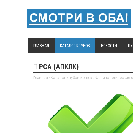
ГЛАВНАЯ
КАТАЛОГ КЛУБОВ
НОВОСТИ
ПУ
РСА (АПКЛК)
Главная
›
Каталог клубов кошек
›
Фелинологические 