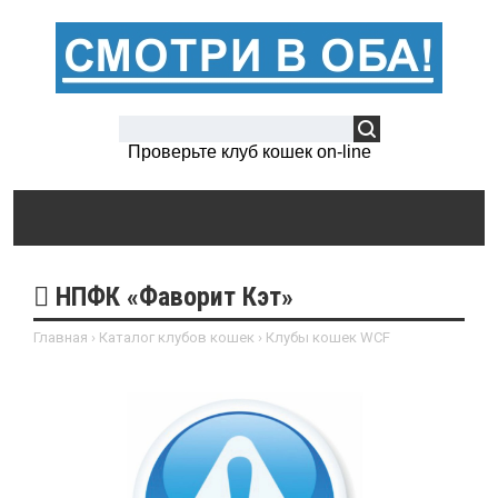
Проверьте клуб кошек on-line
НПФК «Фаворит Кэт»
Главная
›
Каталог клубов кошек
›
Клубы кошек WCF