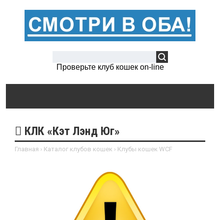
Проверьте клуб кошек on-line
КЛК «Кэт Лэнд Юг»
Главная
›
Каталог клубов кошек
›
Клубы кошек WCF