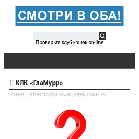
Проверьте клуб кошек on-line
КЛК «ГлаМурр»
Главная
›
Каталог клубов кошек
›
Клубы кошек WCF