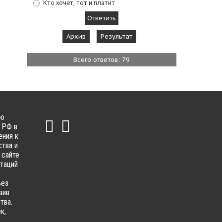
Кто хочет, тот и платит
Архив
Результат
Всего ответов: 79
ью
 РФ в
ения к
тва и
 сайте
ьтаций
ьез
вив
тва.
к,