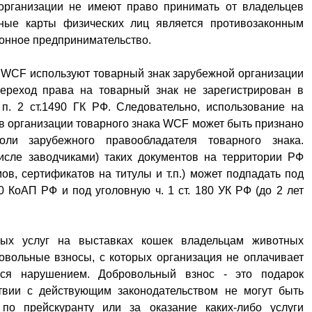
 организации не имеют право принимать от владельцев
ные карты физических лиц является противозаконным
конное предпринимательство.
 WCF используют товарный знак зарубежной организации
ереход права на товарный знак не зарегистрирован в
п. 2 ст.1490 ГК РФ. Следовательно, использование на
в организации товарного знака WCF может быть признано
ли зарубежного правообладателя товарного знака.
исле заводчиками) таких документов на территории РФ
ов, сертификатов на титулы и т.п.) может подпадать под
0 КоАП РФ и под уголовную ч. 1 ст. 180 УК РФ (до 2 лет
ных услуг на выставках кошек владельцам животных
овольные взносы, с которых организация не оплачивает
ться нарушением. Добровольный взнос - это подарок
ствии с действующим законодательством не могут быть
по прейскуранту или за оказание каких-либо услуги