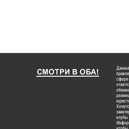
Данный
привле
сфере 
ответс
обмана
размещ
юристо
Хочетс
заинте
клубы 
Информ
чтобы 