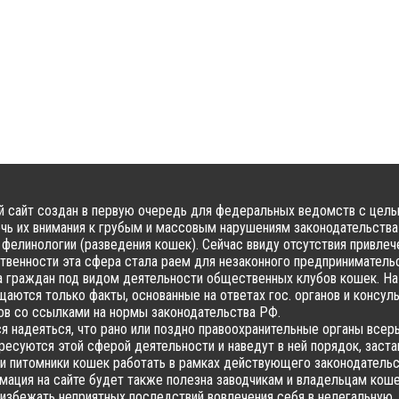
 сайт создан в первую очередь для федеральных ведомств с цел
чь их внимания к грубым и массовым нарушениям законодательства
фелинологии (разведения кошек). Сейчас ввиду отсутствия привлеч
твенности эта сфера стала раем для незаконного предпринимательс
 граждан под видом деятельности общественных клубов кошек. На
аются только факты, основанные на ответах гос. органов и консул
в со ссылками на нормы законодательства РФ.
я надеяться, что рано или поздно правоохранительные органы всер
ресуются этой сферой деятельности и наведут в ней порядок, заста
и питомники кошек работать в рамках действующего законодательс
ация на сайте будет также полезна заводчикам и владельцам коше
избежать неприятных последствий вовлечения себя в нелегальную