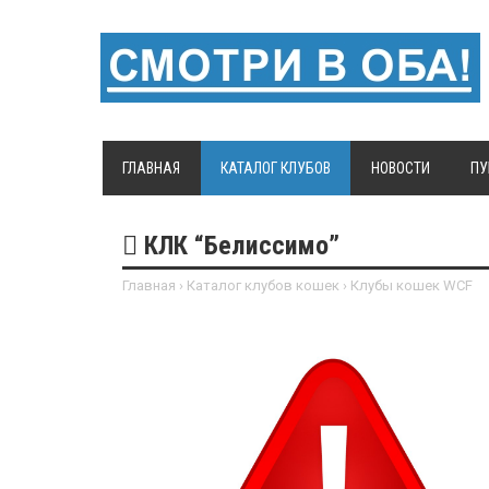
ГЛАВНАЯ
КАТАЛОГ КЛУБОВ
НОВОСТИ
ПУ
КЛК “Белиссимо”
Главная
›
Каталог клубов кошек
›
Клубы кошек WCF