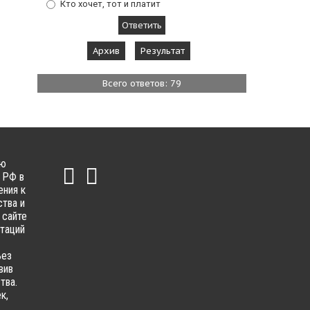
Кто хочет, тот и платит
Архив
Результат
Всего ответов: 79
ью
 РФ в
ения к
тва и
 сайте
ьтаций
ьез
вив
тва.
к,