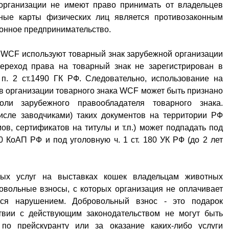
 организации не имеют право принимать от владельцев
ные карты физических лиц является противозаконным
конное предпринимательство.
 WCF используют товарный знак зарубежной организации
ереход права на товарный знак не зарегистрирован в
п. 2 ст.1490 ГК РФ. Следовательно, использование на
в организации товарного знака WCF может быть признано
ли зарубежного правообладателя товарного знака.
исле заводчиками) таких документов на территории РФ
ов, сертификатов на титулы и т.п.) может подпадать под
0 КоАП РФ и под уголовную ч. 1 ст. 180 УК РФ (до 2 лет
ных услуг на выставках кошек владельцам животных
овольные взносы, с которых организация не оплачивает
ться нарушением. Добровольный взнос - это подарок
ствии с действующим законодательством не могут быть
по прейскуранту или за оказание каких-либо услуги