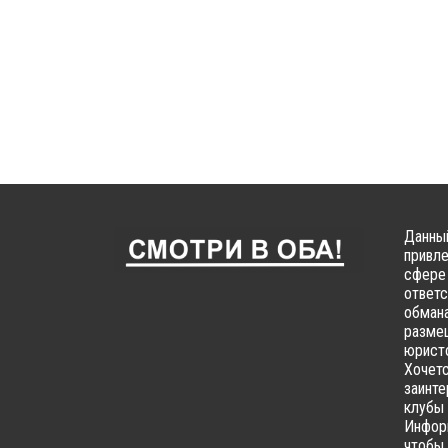
Данный
привле
сфере 
ответс
обмана
размещ
юристо
Хочетс
заинте
клубы 
Информ
чтобы 