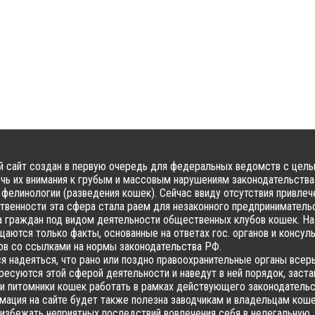
 сайт создан в первую очередь для федеральных ведомств с цел
чь их внимания к грубым и массовым нарушениям законодательства
фелинологии (разведения кошек). Сейчас ввиду отсутствия привлеч
твенности эта сфера стала раем для незаконного предпринимательс
 граждан под видом деятельности общественных клубов кошек. На
аются только факты, основанные на ответах гос. органов и консул
в со ссылками на нормы законодательства РФ.
я надеяться, что рано или поздно правоохранительные органы всер
ресуются этой сферой деятельности и наведут в ней порядок, заста
и питомники кошек работать в рамках действующего законодательс
ация на сайте будет также полезна заводчикам и владельцам коше
избежать неприятных последствий вовлечения себя в нелегальную