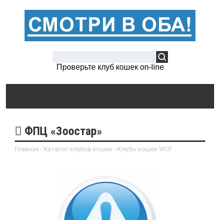
Проверьте клуб кошек on-line
ФПЦ «Зоостар»
Главная
›
Каталог клубов кошек
›
Клубы кошек WCF