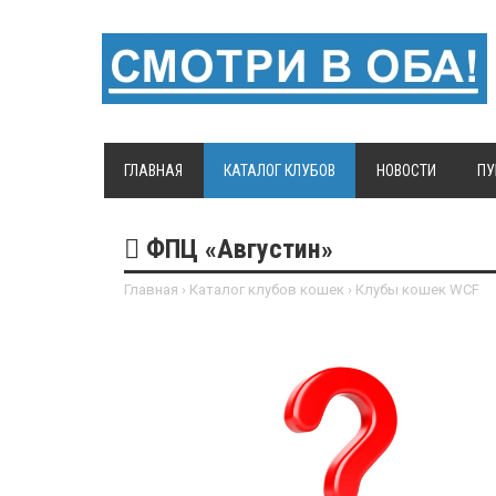
ГЛАВНАЯ
КАТАЛОГ КЛУБОВ
НОВОСТИ
ПУ
ФПЦ «Августин»
Главная
›
Каталог клубов кошек
›
Клубы кошек WCF