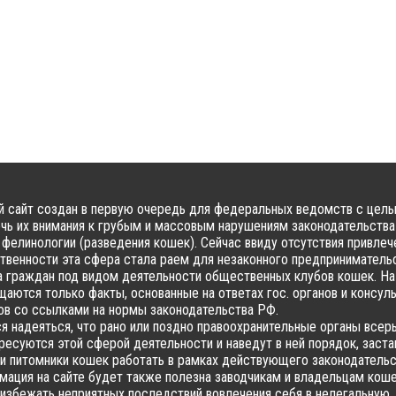
 сайт создан в первую очередь для федеральных ведомств с цел
чь их внимания к грубым и массовым нарушениям законодательства
фелинологии (разведения кошек). Сейчас ввиду отсутствия привлеч
твенности эта сфера стала раем для незаконного предпринимательс
 граждан под видом деятельности общественных клубов кошек. На
аются только факты, основанные на ответах гос. органов и консул
в со ссылками на нормы законодательства РФ.
я надеяться, что рано или поздно правоохранительные органы всер
ресуются этой сферой деятельности и наведут в ней порядок, заста
и питомники кошек работать в рамках действующего законодательс
ация на сайте будет также полезна заводчикам и владельцам коше
избежать неприятных последствий вовлечения себя в нелегальную