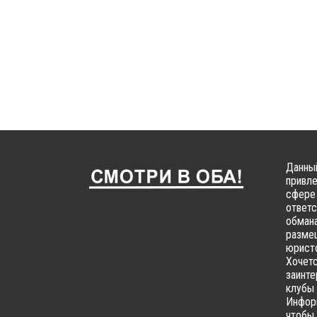
Данный
привле
сфере 
ответс
обмана
размещ
юристо
Хочетс
заинте
клубы 
Информ
чтобы 