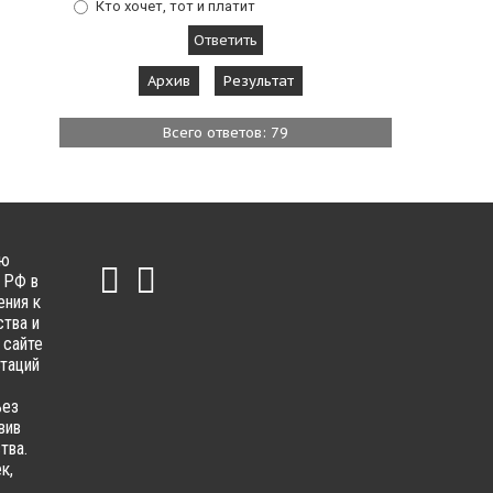
Кто хочет, тот и платит
Архив
Результат
Всего ответов: 79
ью
 РФ в
ения к
тва и
 сайте
ьтаций
ьез
вив
тва.
к,