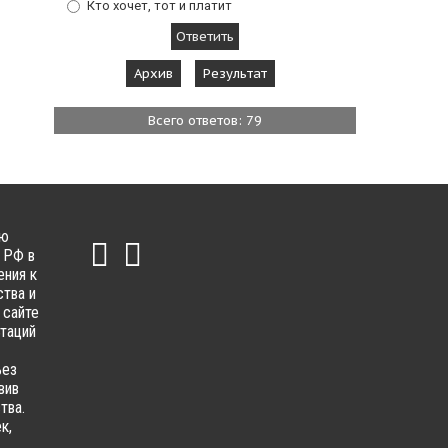
Кто хочет, тот и платит
Архив
Результат
Всего ответов: 79
ью
 РФ в
ения к
тва и
 сайте
ьтаций
ьез
вив
тва.
к,