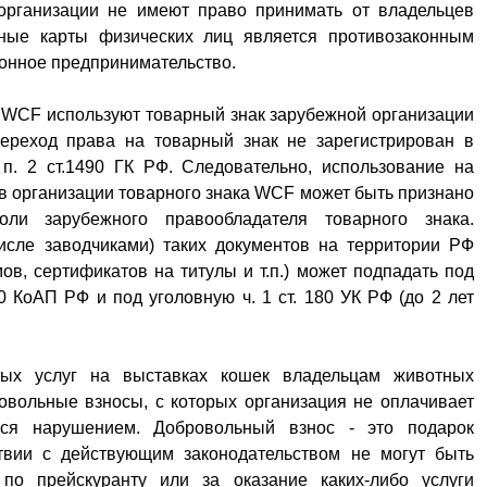
 организации не имеют право принимать от владельцев
ные карты физических лиц является противозаконным
конное предпринимательство.
 WCF используют товарный знак зарубежной организации
ереход права на товарный знак не зарегистрирован в
п. 2 ст.1490 ГК РФ. Следовательно, использование на
в организации товарного знака WCF может быть признано
ли зарубежного правообладателя товарного знака.
исле заводчиками) таких документов на территории РФ
ов, сертификатов на титулы и т.п.) может подпадать под
0 КоАП РФ и под уголовную ч. 1 ст. 180 УК РФ (до 2 лет
ных услуг на выставках кошек владельцам животных
овольные взносы, с которых организация не оплачивает
ться нарушением. Добровольный взнос - это подарок
ствии с действующим законодательством не могут быть
по прейскуранту или за оказание каких-либо услуги