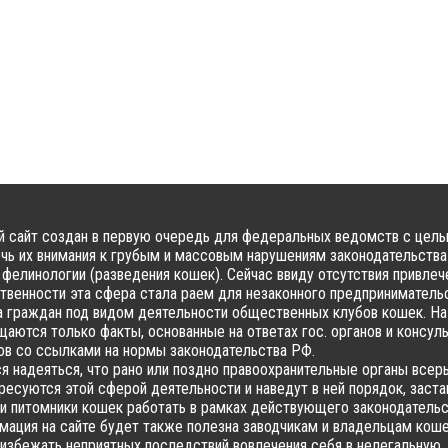
 сайт создан в первую очередь для федеральных ведомств с цел
чь их внимания к грубым и массовым нарушениям законодательства
фелинологии (разведения кошек). Сейчас ввиду отсутствия привлеч
твенности эта сфера стала раем для незаконного предпринимательс
 граждан под видом деятельности общественных клубов кошек. На
аются только факты, основанные на ответах гос. органов и консул
в со ссылками на нормы законодательства РФ.
я надеяться, что рано или поздно правоохранительные органы всер
ресуются этой сферой деятельности и наведут в ней порядок, заста
и питомники кошек работать в рамках действующего законодательс
ация на сайте будет также полезна заводчикам и владельцам коше
избежать неприятных последствий вовлечения себя в нелегальную