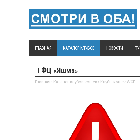
ГЛАВНАЯ
КАТАЛОГ КЛУБОВ
НОВОСТИ
ПУ
ФЦ «Яшма»
Главная
›
Каталог клубов кошек
›
Клубы кошек WCF