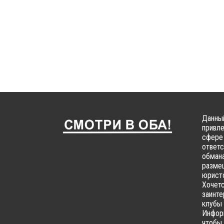
Данный
привле
сфере 
ответс
обмана
размещ
юристо
Хочетс
заинте
клубы 
Информ
чтобы 