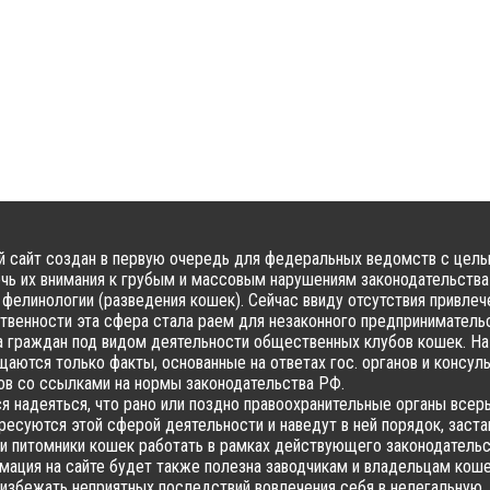
 сайт создан в первую очередь для федеральных ведомств с цел
чь их внимания к грубым и массовым нарушениям законодательства
фелинологии (разведения кошек). Сейчас ввиду отсутствия привлеч
твенности эта сфера стала раем для незаконного предпринимательс
 граждан под видом деятельности общественных клубов кошек. На
аются только факты, основанные на ответах гос. органов и консул
в со ссылками на нормы законодательства РФ.
я надеяться, что рано или поздно правоохранительные органы всер
ресуются этой сферой деятельности и наведут в ней порядок, заста
и питомники кошек работать в рамках действующего законодательс
ация на сайте будет также полезна заводчикам и владельцам коше
избежать неприятных последствий вовлечения себя в нелегальную