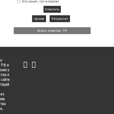
Кто хочет, тот и платит
Архив
Результат
Всего ответов: 79
ью
 РФ в
ения к
тва и
 сайте
ьтаций
ьез
вив
тва.
к,