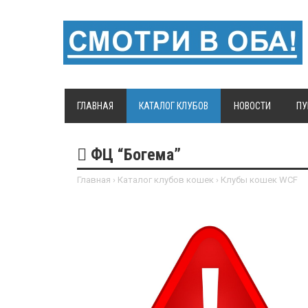
ГЛАВНАЯ
КАТАЛОГ КЛУБОВ
НОВОСТИ
ПУ
ФЦ “Богема”
Главная
›
Каталог клубов кошек
›
Клубы кошек WCF