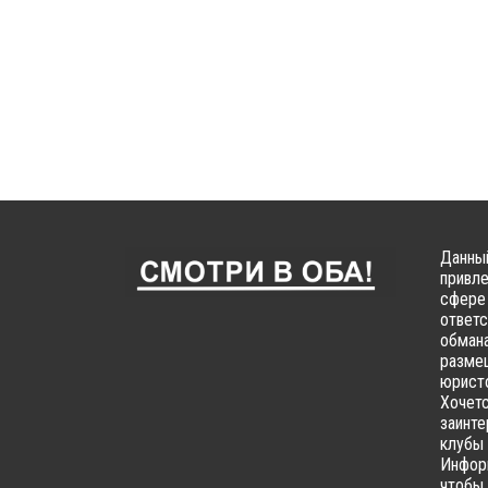
Данный
привле
сфере 
ответс
обмана
размещ
юристо
Хочетс
заинте
клубы 
Информ
чтобы 