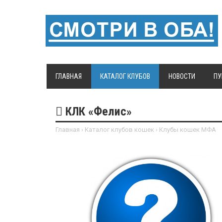
ГЛАВНАЯ
КАТАЛОГ КЛУБОВ
НОВОСТИ
ПУ
КЛК «Фелис»
Главная
›
Каталог клубов кошек
›
Клубы кошек МФА