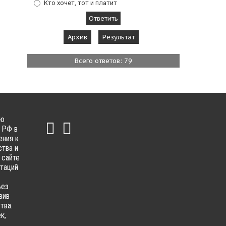
Кто хочет, тот и платит
Архив
Результат
Всего ответов: 79
ью
 РФ в
ения к
тва и
 сайте
ьтаций
ьез
вив
тва.
к,