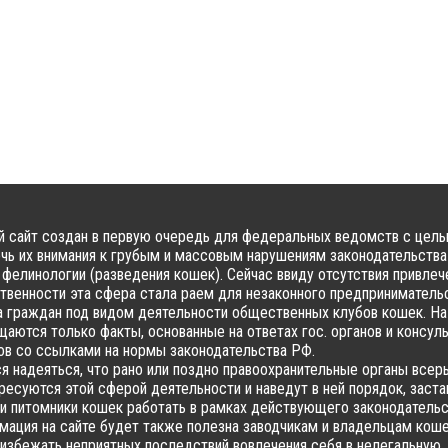
 сайт создан в первую очередь для федеральных ведомств с цел
чь их внимания к грубым и массовым нарушениям законодательства
фелинологии (разведения кошек). Сейчас ввиду отсутствия привлеч
твенности эта сфера стала раем для незаконного предпринимательс
 граждан под видом деятельности общественных клубов кошек. На
аются только факты, основанные на ответах гос. органов и консул
в со ссылками на нормы законодательства РФ.
я надеяться, что рано или поздно правоохранительные органы всер
ресуются этой сферой деятельности и наведут в ней порядок, заста
и питомники кошек работать в рамках действующего законодательс
ация на сайте будет также полезна заводчикам и владельцам коше
избежать неприятных последствий вовлечения себя в нелегальную