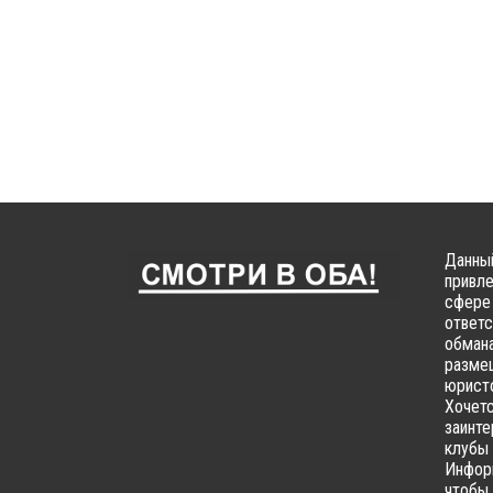
Данный
привле
сфере 
ответс
обмана
размещ
юристо
Хочетс
заинте
клубы 
Информ
чтобы 