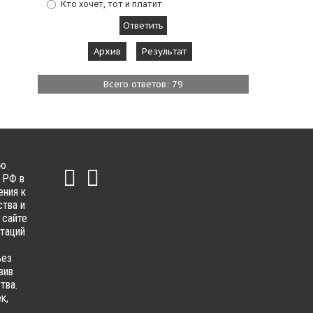
Кто хочет, тот и платит
Архив
Результат
Всего ответов: 79
ью
 РФ в
ения к
тва и
 сайте
ьтаций
ьез
вив
тва.
к,