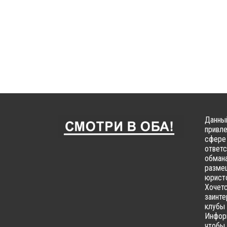
Данный
привле
сфере 
ответс
обмана
размещ
юристо
Хочетс
заинте
клубы 
Информ
чтобы 