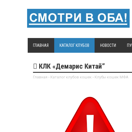
ГЛАВНАЯ
КАТАЛОГ КЛУБОВ
НОВОСТИ
ПУ
КЛК «Демарис Китай”
Главная
›
Каталог клубов кошек
›
Клубы кошек МФА