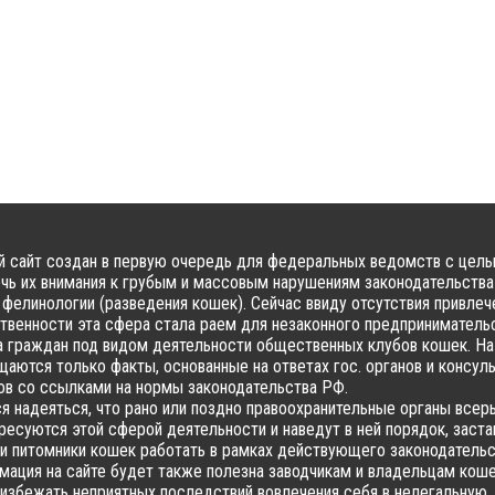
 сайт создан в первую очередь для федеральных ведомств с цел
чь их внимания к грубым и массовым нарушениям законодательства
фелинологии (разведения кошек). Сейчас ввиду отсутствия привлеч
твенности эта сфера стала раем для незаконного предпринимательс
 граждан под видом деятельности общественных клубов кошек. На
аются только факты, основанные на ответах гос. органов и консул
в со ссылками на нормы законодательства РФ.
я надеяться, что рано или поздно правоохранительные органы всер
ресуются этой сферой деятельности и наведут в ней порядок, заста
и питомники кошек работать в рамках действующего законодательс
ация на сайте будет также полезна заводчикам и владельцам коше
избежать неприятных последствий вовлечения себя в нелегальную