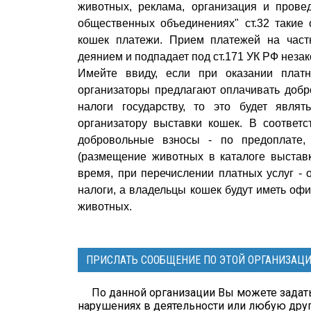
животных, реклама, организация и прове
общественных объединениях" ст.32 такие
кошек платежи. Прием платежей на част
деянием и подпадает под ст.171 УК РФ неза
Имейте ввиду, если при оказании плат
организаторы предлагают оплачивать добр
налоги государству, то это будет явля
организатору выставки кошек. В соответ
добровольные взносы - по предоплате, 
(размещение животных в каталоге выставк
время, при перечислении платных услуг -
налоги, а владельцы кошек будут иметь оф
животных.
ПРИСЛАТЬ СООБЩЕНИЕ ПО ЭТОЙ ОРГАНИЗАЦ
По данной организации Вы можете задать
нарушениях в деятельности или любую др