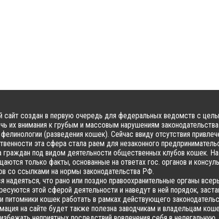
 сайт создан в первую очередь для федеральных ведомств с цел
чь их внимания к грубым и массовым нарушениям законодательства
фелинологии (разведения кошек). Сейчас ввиду отсутствия привлеч
твенности эта сфера стала раем для незаконного предпринимательс
 граждан под видом деятельности общественных клубов кошек. На
аются только факты, основанные на ответах гос. органов и консул
в со ссылками на нормы законодательства РФ.
я надеяться, что рано или поздно правоохранительные органы всер
ресуются этой сферой деятельности и наведут в ней порядок, заста
и питомники кошек работать в рамках действующего законодательс
ация на сайте будет также полезна заводчикам и владельцам коше
избежать неприятных последствий вовлечения себя в нелегальную