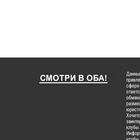
Данный
привле
сфере 
ответс
обмана
размещ
юристо
Хочетс
заинте
клубы 
Информ
чтобы 