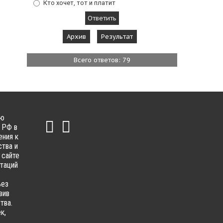
Кто хочет, тот и платит
Архив
Результат
Всего ответов: 79
ью
 РФ в
ения к
тва и
 сайте
ьтаций
ьез
вив
тва.
к,