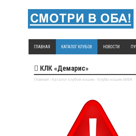
ГЛАВНАЯ
КАТАЛОГ КЛУБОВ
НОВОСТИ
ПУ
КЛК «Демарис»
Главная
›
Каталог клубов кошек
›
Клубы кошек МФА