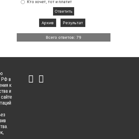
Кто хочет, тот и платит
Архив
Результат
Всего ответов: 79
ью
 РФ в
ения к
тва и
 сайте
ьтаций
ьез
вив
тва.
к,