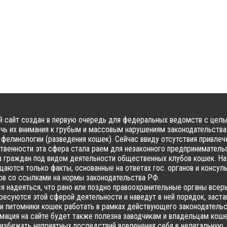
 сайт создан в первую очередь для федеральных ведомств с цел
чь их внимания к грубым и массовым нарушениям законодательства
фелинологии (разведения кошек). Сейчас ввиду отсутствия привлеч
твенности эта сфера стала раем для незаконного предпринимательс
 граждан под видом деятельности общественных клубов кошек. На
аются только факты, основанные на ответах гос. органов и консул
в со ссылками на нормы законодательства РФ.
я надеяться, что рано или поздно правоохранительные органы всер
ресуются этой сферой деятельности и наведут в ней порядок, заста
и питомники кошек работать в рамках действующего законодательс
ация на сайте будет также полезна заводчикам и владельцам коше
избежать неприятных последствий вовлечения себя в нелегальную