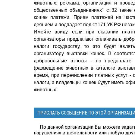
животных, реклама, организация и прове
общественных объединениях" ст.32 такие
кошек платежи. Прием платежей на част
деянием и подпадает под ст.171 УК РФ неза
Имейте ввиду, если при оказании плат
организаторы предлагают оплачивать добр
налоги государству, то это будет явля
организатору выставки кошек. В соответ
добровольные взносы - по предоплате, 
(размещение животных в каталоге выставк
время, при перечислении платных услуг -
налоги, а владельцы кошек будут иметь оф
животных.
ПРИСЛАТЬ СООБЩЕНИЕ ПО ЭТОЙ ОРГАНИЗАЦ
По данной организации Вы можете задать
нарушениях в деятельности или любую др