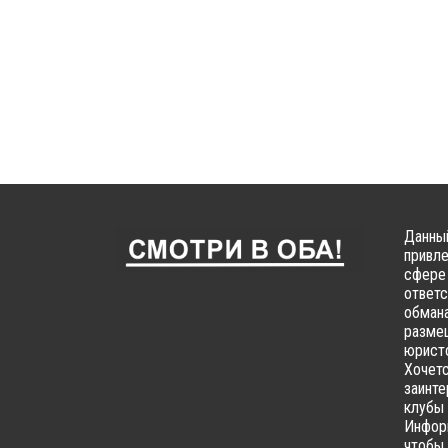
Данный
привле
сфере 
ответс
обмана
размещ
юристо
Хочетс
заинте
клубы 
Информ
чтобы 