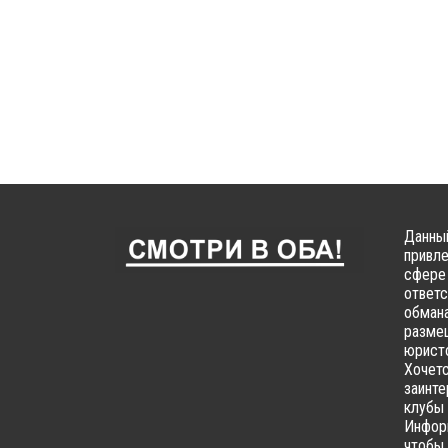
Данный
привле
сфере 
ответс
обмана
размещ
юристо
Хочетс
заинте
клубы 
Информ
чтобы 