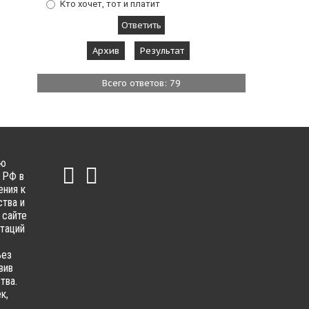
Кто хочет, тот и платит
Архив
Результат
Всего ответов: 79
ью
 РФ в
ения к
тва и
 сайте
ьтаций
ьез
вив
тва.
к,