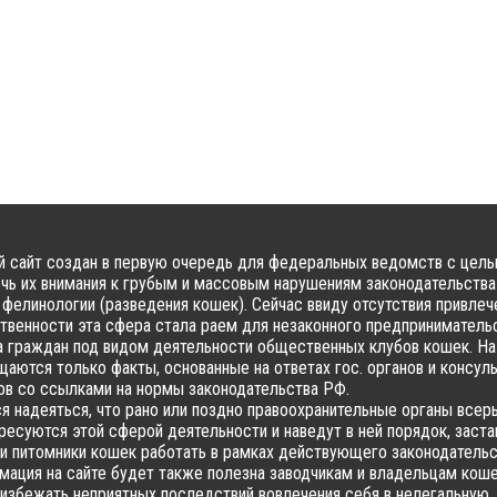
 сайт создан в первую очередь для федеральных ведомств с цел
чь их внимания к грубым и массовым нарушениям законодательства
фелинологии (разведения кошек). Сейчас ввиду отсутствия привлеч
твенности эта сфера стала раем для незаконного предпринимательс
 граждан под видом деятельности общественных клубов кошек. На
аются только факты, основанные на ответах гос. органов и консул
в со ссылками на нормы законодательства РФ.
я надеяться, что рано или поздно правоохранительные органы всер
ресуются этой сферой деятельности и наведут в ней порядок, заста
и питомники кошек работать в рамках действующего законодательс
ация на сайте будет также полезна заводчикам и владельцам коше
избежать неприятных последствий вовлечения себя в нелегальную