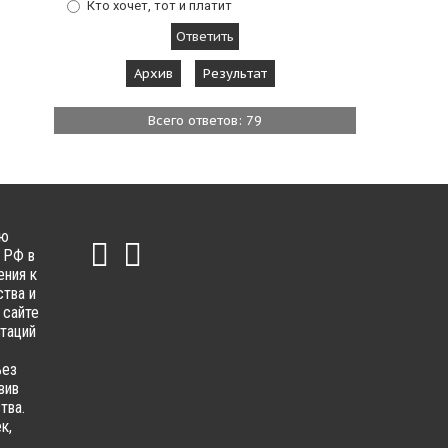
Кто хочет, тот и платит
Архив
Результат
Всего ответов: 79
ью
 РФ в
ения к
тва и
 сайте
ьтаций
ьез
вив
тва.
к,