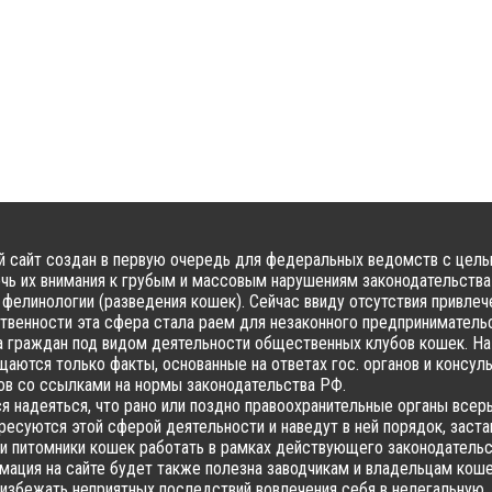
 сайт создан в первую очередь для федеральных ведомств с цел
чь их внимания к грубым и массовым нарушениям законодательства
фелинологии (разведения кошек). Сейчас ввиду отсутствия привлеч
твенности эта сфера стала раем для незаконного предпринимательс
 граждан под видом деятельности общественных клубов кошек. На
аются только факты, основанные на ответах гос. органов и консул
в со ссылками на нормы законодательства РФ.
я надеяться, что рано или поздно правоохранительные органы всер
ресуются этой сферой деятельности и наведут в ней порядок, заста
и питомники кошек работать в рамках действующего законодательс
ация на сайте будет также полезна заводчикам и владельцам коше
избежать неприятных последствий вовлечения себя в нелегальную