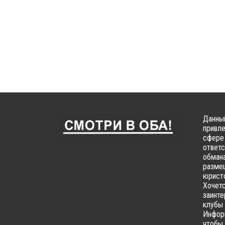
Данный
привле
сфере 
ответс
обмана
размещ
юристо
Хочетс
заинте
клубы 
Информ
чтобы 