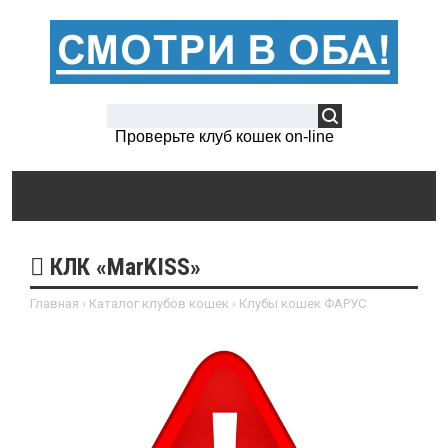
Проверьте клуб кошек on-line
КЛК «MarKISS»
Главная
›
Каталог клубов кошек
›
Клубы кошек ФАРУС