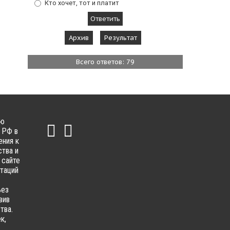
Кто хочет, тот и платит
Архив
Результат
Всего ответов: 79
ью
 РФ в
ения к
тва и
 сайте
ьтаций
ьез
вив
тва.
к,