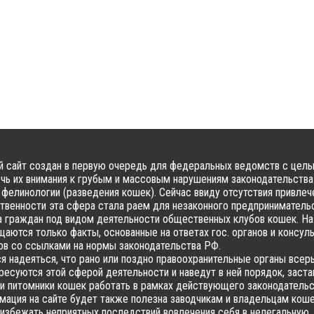
 сайт создан в первую очередь для федеральных ведомств с цел
чь их внимания к грубым и массовым нарушениям законодательства
фелинологии (разведения кошек). Сейчас ввиду отсутствия привлеч
твенности эта сфера стала раем для незаконного предпринимательс
 граждан под видом деятельности общественных клубов кошек. На
аются только факты, основанные на ответах гос. органов и консул
в со ссылками на нормы законодательства РФ.
я надеяться, что рано или поздно правоохранительные органы всер
ресуются этой сферой деятельности и наведут в ней порядок, заста
и питомники кошек работать в рамках действующего законодательс
ация на сайте будет также полезна заводчикам и владельцам коше
избежать неприятных последствий вовлечения себя в нелегальную