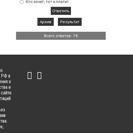
Кто хочет, тот и платит
Архив
Результат
Всего ответов: 79
ью
 РФ в
ения к
тва и
 сайте
ьтаций
ьез
вив
тва.
к,