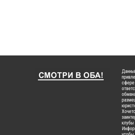
Данный
привле
сфере 
ответс
обмана
размещ
юристо
Хочетс
заинте
клубы 
Информ
чтобы 